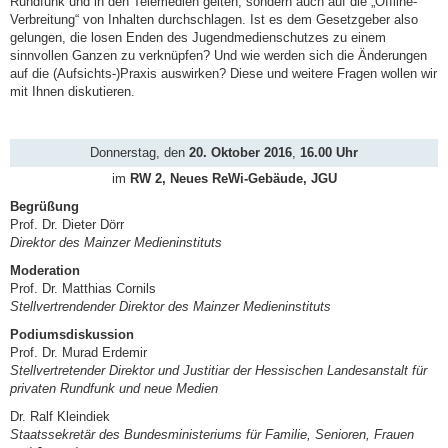
Rundfunk und in den Telemedien gelten, sondern auch auf die „Offline-
Verbreitung“ von Inhalten durchschlagen. Ist es dem Gesetzgeber also
gelungen, die losen Enden des Jugendmedienschutzes zu einem
sinnvollen Ganzen zu verknüpfen? Und wie werden sich die Änderungen
auf die (Aufsichts-)Praxis auswirken? Diese und weitere Fragen wollen wir
mit Ihnen diskutieren.
Donnerstag, den
20. Oktober 2016
,
16.00 Uhr
im
RW 2, Neues ReWi-Gebäude,
JGU
Begrüßung
Prof. Dr. Dieter Dörr
Direktor des Mainzer Medieninstituts
Moderation
Prof. Dr. Matthias Cornils
Stellvertrendender
Direktor des Mainzer Medieninstituts
Podiumsdiskussion
Prof. Dr. Murad Erdemir
Stellvertretender Direktor und Justitiar der Hessischen Landesanstalt für
privaten Rundfunk und neue Medien
Dr. Ralf Kleindiek
Staatssekretär des Bundesministeriums für Familie, Senioren, Frauen