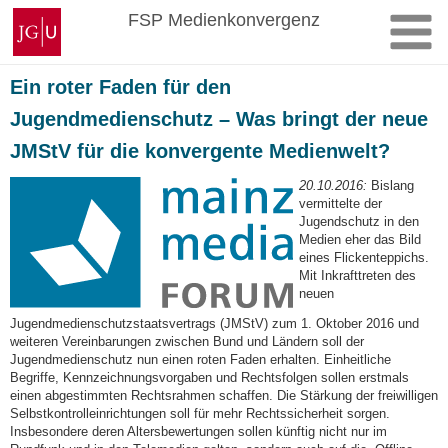
Zum
Johannes
FSP Medienkonvergenz
Inhalt
Gutenberg-
springen
Universität
Mainz
Ein roter Faden für den
Jugendmedienschutz – Was bringt der neue
JMStV für die konvergente Medienwelt?
20.10.2016:
Bislang
vermittelte der
Jugendschutz in den
Medien eher das Bild
eines Flickenteppichs.
Mit Inkrafttreten des
neuen
Jugendmedienschutzstaatsvertrags (JMStV) zum 1. Oktober 2016 und
weiteren Vereinbarungen zwischen Bund und Ländern soll der
Jugendmedienschutz nun einen roten Faden erhalten. Einheitliche
Begriffe, Kennzeichnungsvorgaben und Rechtsfolgen sollen erstmals
einen abgestimmten Rechtsrahmen schaffen.
Die Stärkung der freiwilligen
Selbstkontrolleinrichtungen soll für mehr Rechtssicherheit sorgen.
Insbesondere deren Altersbewertungen sollen künftig nicht nur im